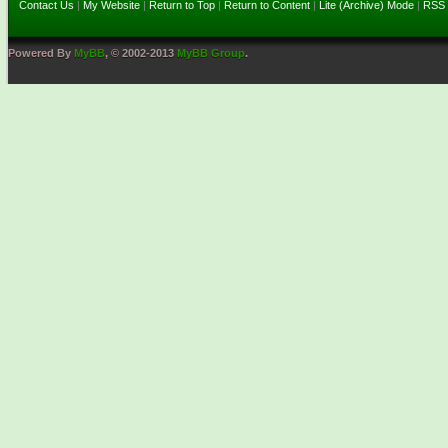
Contact Us
|
My Website
|
Return to Top
|
Return to Content
|
Lite (Archive) Mode
|
RSS 
Powered By
MyBB
, © 2002-2013
MyBB Group
.