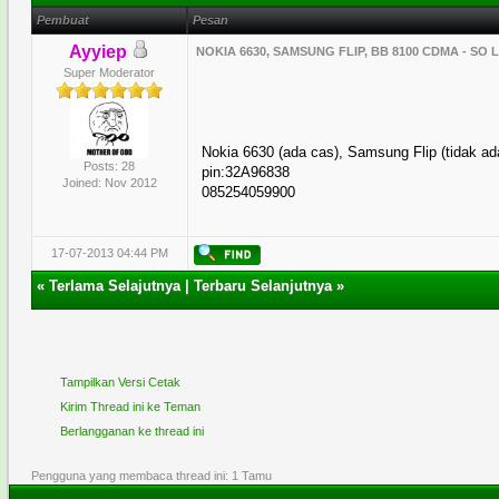
Pembuat
Pesan
Ayyiep
NOKIA 6630, SAMSUNG FLIP, BB 8100 CDMA - SO 
Super Moderator
Nokia 6630 (ada cas), Samsung Flip (tidak ad
Posts: 28
pin:32A96838
Joined: Nov 2012
085254059900
17-07-2013 04:44 PM
«
Terlama Selajutnya
|
Terbaru Selanjutnya
»
Tampilkan Versi Cetak
Kirim Thread ini ke Teman
Berlangganan ke thread ini
Pengguna yang membaca thread ini: 1 Tamu