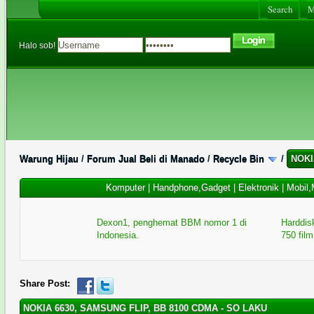
Search
Me
Halo sob!
Warung Hijau
/
Forum Jual Beli di Manado
/
Recycle Bin
/
NOKI
Komputer
|
Handphone,Gadget
|
Elektronik
|
Mobil,
Dexon1, penghemat BBM nomor 1 di
Harddisk
Indonesia.
750 film
Share Post:
NOKIA 6630, SAMSUNG FLIP, BB 8100 CDMA - SO LAKU