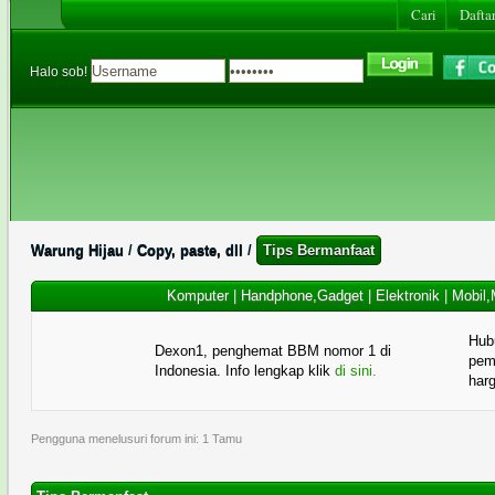
Cari
Daftar
Halo sob!
Warung Hijau
/
Copy, paste, dll
/
Tips Bermanfaat
Komputer
|
Handphone,Gadget
|
Elektronik
|
Mobil,
Hub
Dexon1, penghemat BBM nomor 1 di
pema
Indonesia. Info lengkap klik
di sini.
har
Pengguna menelusuri forum ini: 1 Tamu