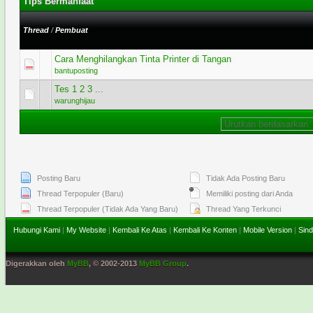
Tips Bermanfaat
Thread
/
Pembuat
Cara Menghilangkan Tinta Printer di Tangan
0 Voting - 0 dari 5 secara Rata-rata
1
2
3
4
5
bantuposting
Tes 1 2 3 ...
0 Voting - 0 dari 5 secara Rata-rata
1
2
3
4
5
warunghijau
Posting Baru
Tidak Ada Posting Baru
Thread Terpopuler (Baru)
Memiliki posting dari Anda
Thread Terpopuler (Tidak Ada Yang Baru)
Thread Yang Terkunci
Hubungi Kami
|
My Website
|
Kembali Ke Atas
|
Kembali Ke Konten
|
Mobile Version
|
Sind
Digerakkan oleh
MyBB
, © 2002-2013
MyBB Group
.