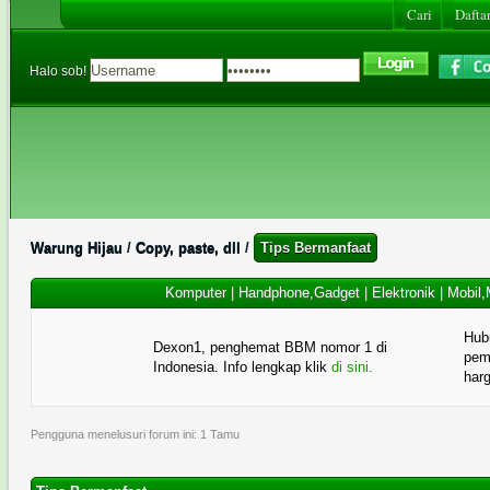
Cari
Daftar
Halo sob!
Warung Hijau
/
Copy, paste, dll
/
Tips Bermanfaat
Komputer
|
Handphone,Gadget
|
Elektronik
|
Mobil,
Hub
Dexon1, penghemat BBM nomor 1 di
pema
Indonesia. Info lengkap klik
di sini.
har
Pengguna menelusuri forum ini: 1 Tamu