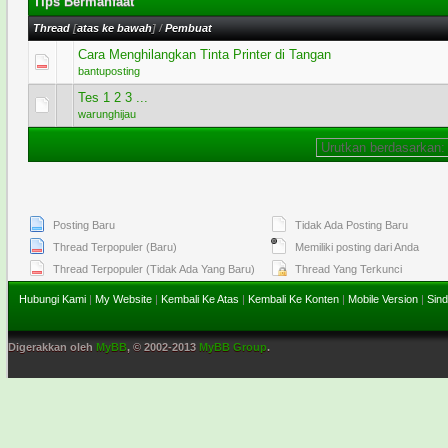
Tips Bermanfaat
Thread
[
atas ke bawah
]
/
Pembuat
Cara Menghilangkan Tinta Printer di Tangan
0 Voting - 0 dari 5 secara Rata-rata
1
2
3
4
5
bantuposting
Tes 1 2 3 ...
0 Voting - 0 dari 5 secara Rata-rata
1
2
3
4
5
warunghijau
Posting Baru
Tidak Ada Posting Baru
Thread Terpopuler (Baru)
Memiliki posting dari Anda
Thread Terpopuler (Tidak Ada Yang Baru)
Thread Yang Terkunci
Hubungi Kami
|
My Website
|
Kembali Ke Atas
|
Kembali Ke Konten
|
Mobile Version
|
Sind
Digerakkan oleh
MyBB
, © 2002-2013
MyBB Group
.