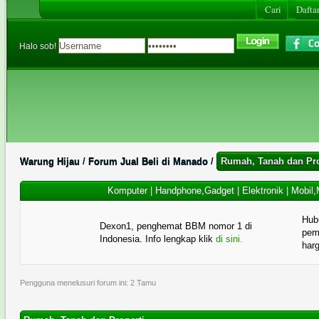
Cari
Daftar
Halo sob!
Warung Hijau
/
Forum Jual Beli di Manado
/
Rumah, Tanah dan Pro
Komputer
|
Handphone,Gadget
|
Elektronik
|
Mobil,
Hub
Dexon1, penghemat BBM nomor 1 di
pema
Indonesia. Info lengkap klik
di sini.
har
Pengguna menelusuri forum ini: 2 Tamu