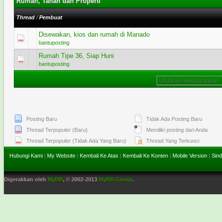
Rumah, Tanah dan Properti
Thread
/
Pembuat
Disewakan, kios dan rumah di Manado
0 Voting - 0 dari 5 secara Rata-rata
1
2
3
4
5
bantuposting
Rumah Tipe 36, Siap Huni
0 Voting - 0 dari 5 secara Rata-rata
1
2
3
4
5
bantuposting
Posting Baru
Tidak Ada Posting Baru
Thread Terpopuler (Baru)
Memiliki posting dari Anda
Thread Terpopuler (Tidak Ada Yang Baru)
Thread Yang Terkunci
Hubungi Kami
|
My Website
|
Kembali Ke Atas
|
Kembali Ke Konten
|
Mobile Version
|
Sind
Digerakkan oleh
MyBB
, © 2002-2013
MyBB Group
.