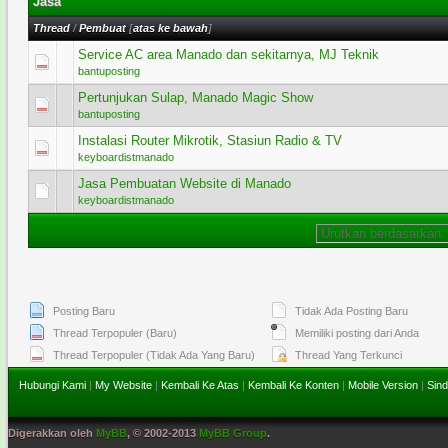
Jasa
Thread
/
Pembuat
[
atas ke bawah
]
Service AC area Manado dan sekitarnya, MJ Teknik
0 Voting - 0 dari 5 secara Rata-rata
1
2
3
4
5
bantuposting
Pertunjukan Sulap, Manado Magic Show
0 Voting - 0 dari 5 secara Rata-rata
1
2
3
4
5
bantuposting
Instalasi Router Mikrotik, Stasiun Radio & TV
0 Voting - 0 dari 5 secara Rata-rata
1
2
3
4
5
keyboardistmanado
Jasa Pembuatan Website di Manado
0 Voting - 0 dari 5 secara Rata-rata
1
2
3
4
5
keyboardistmanado
Posting Baru
Tidak Ada Posting Baru
Thread Terpopuler (Baru)
Memiliki posting dari Anda
Thread Terpopuler (Tidak Ada Yang Baru)
Thread Yang Terkunci
Hubungi Kami
|
My Website
|
Kembali Ke Atas
|
Kembali Ke Konten
|
Mobile Version
|
Sind
Digerakkan oleh
MyBB
, © 2002-2013
MyBB Group
.