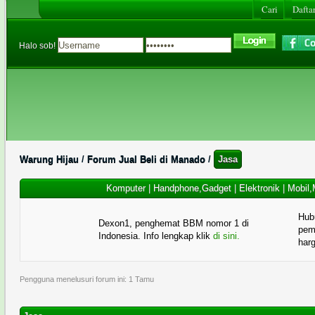
Cari
Daftar
Halo sob!
Warung Hijau
/
Forum Jual Beli di Manado
/
Jasa
Komputer
|
Handphone,Gadget
|
Elektronik
|
Mobil,
Hub
Dexon1, penghemat BBM nomor 1 di
pema
Indonesia. Info lengkap klik
di sini.
har
Pengguna menelusuri forum ini: 1 Tamu