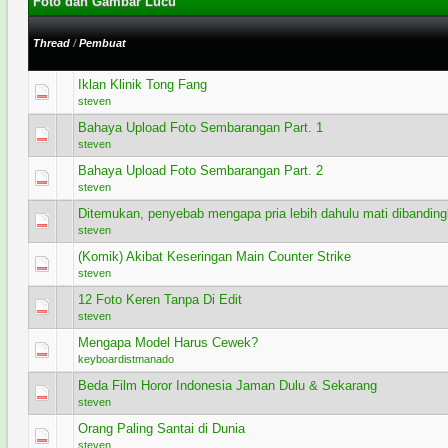
Foto dan Gambar Lucu
Thread
/
Pembuat
Iklan Klinik Tong Fang
1 Voting - 5 dari 5 secara Rata-rata
1
2
3
4
5
steven
Bahaya Upload Foto Sembarangan Part. 1
0 Voting - 0 dari 5 secara Rata-rata
1
2
3
4
5
steven
Bahaya Upload Foto Sembarangan Part. 2
0 Voting - 0 dari 5 secara Rata-rata
1
2
3
4
5
steven
Ditemukan, penyebab mengapa pria lebih dahulu mati dibanding
0 Voting - 0 dari 5 secara Rata-rata
1
2
3
4
5
steven
(Komik) Akibat Keseringan Main Counter Strike
0 Voting - 0 dari 5 secara Rata-rata
1
2
3
4
5
steven
12 Foto Keren Tanpa Di Edit
0 Voting - 0 dari 5 secara Rata-rata
1
2
3
4
5
steven
Mengapa Model Harus Cewek?
1 Voting - 5 dari 5 secara Rata-rata
1
2
3
4
5
keyboardistmanado
Beda Film Horor Indonesia Jaman Dulu & Sekarang
0 Voting - 0 dari 5 secara Rata-rata
1
2
3
4
5
steven
Orang Paling Santai di Dunia
0 Voting - 0 dari 5 secara Rata-rata
1
2
3
4
5
steven