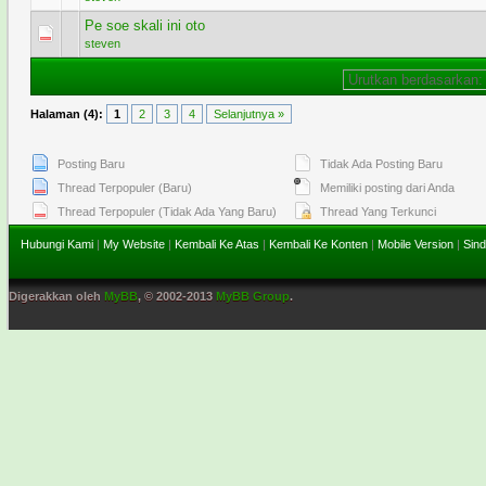
Pe soe skali ini oto
0 Voting - 0 dari 5 secara Rata-rata
1
2
3
4
5
steven
Halaman (4):
1
2
3
4
Selanjutnya »
Posting Baru
Tidak Ada Posting Baru
Thread Terpopuler (Baru)
Memiliki posting dari Anda
Thread Terpopuler (Tidak Ada Yang Baru)
Thread Yang Terkunci
Hubungi Kami
|
My Website
|
Kembali Ke Atas
|
Kembali Ke Konten
|
Mobile Version
|
Sind
Digerakkan oleh
MyBB
, © 2002-2013
MyBB Group
.