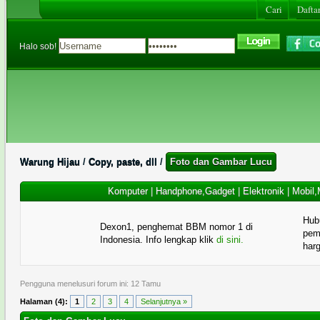
Cari
Daftar
Halo sob!
Warung Hijau
/
Copy, paste, dll
/
Foto dan Gambar Lucu
Komputer
|
Handphone,Gadget
|
Elektronik
|
Mobil,
Hub
Dexon1, penghemat BBM nomor 1 di
pema
Indonesia. Info lengkap klik
di sini.
har
Pengguna menelusuri forum ini: 12 Tamu
Halaman (4):
1
2
3
4
Selanjutnya »