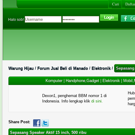
Cari
Daftar
Halo sob!
Warung Hijau
/
Forum Jual Beli di Manado
/
Elektronik
/
Sepasang 
Komputer
|
Handphone,Gadget
|
Elektronik
|
Mobil,
Hub
Dexon1, penghemat BBM nomor 1 di
pema
Indonesia. Info lengkap klik
di sini.
har
Share Post:
Sepasang Speaker Aktif 15 inch, 500 ribu