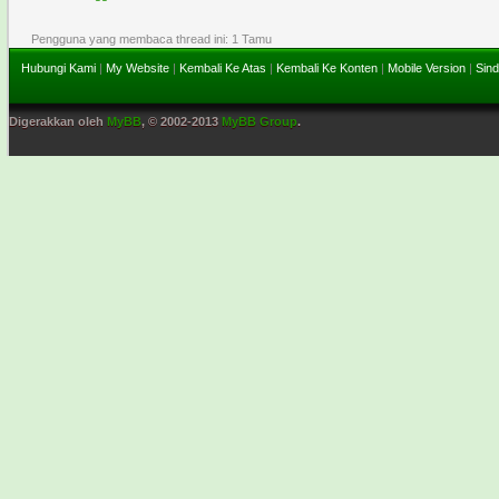
Pengguna yang membaca thread ini: 1 Tamu
Hubungi Kami
|
My Website
|
Kembali Ke Atas
|
Kembali Ke Konten
|
Mobile Version
|
Sind
Digerakkan oleh
MyBB
, © 2002-2013
MyBB Group
.