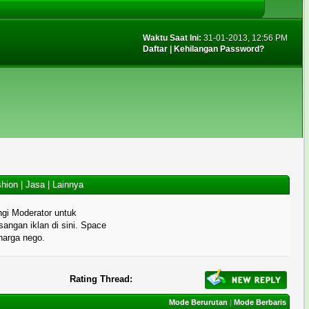
Waktu Saat Ini:
31-01-2013, 12:56 PM
Daftar
|
Kehilangan Password?
hion
|
Jasa
|
Lainnya
gi Moderator untuk
angan iklan di sini. Space
 harga nego.
Rating Thread:
Mode Berurutan
|
Mode Berbaris