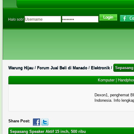
Halo sob!
Warung Hijau
/
Forum Jual Beli di Manado
/
Elektronik
/
Sepasang 
Komputer
|
Handpho
Dexon1, penghemat B
Indonesia. Info lengka
0 Memberi Suara - 0 Rata-rata
1
2
3
4
5
Share Post:
Sepasang Speaker Aktif 15 inch, 500 ribu