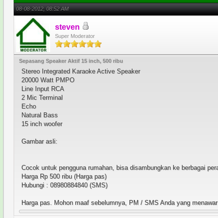
08-08-2012, 08:52 AM
steven
Super Moderator
Sepasang Speaker Aktif 15 inch, 500 ribu
Stereo Integrated Karaoke Active Speaker
20000 Watt PMPO
Line Input RCA
2 Mic Terminal
Echo
Natural Bass
15 inch woofer
Gambar asli:
Cocok untuk pengguna rumahan, bisa disambungkan ke berbagai perang
Harga Rp 500 ribu (Harga pas)
Hubungi : 08980884840 (SMS)
Harga pas. Mohon maaf sebelumnya, PM / SMS Anda yang menawar tid