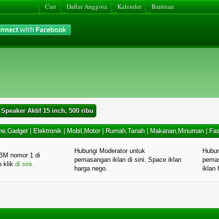
Cari
Daftar Anggota
Kalender
Bantuan
Speaker Aktif 15 inch, 500 ribu
ne,Gadget
|
Elektronik
|
Mobil,Motor
|
Rumah,Tanah
|
Makanan,Minuman
|
Fas
Hubungi Moderator untuk
Hubun
BM nomor 1 di
pemasangan iklan di sini. Space iklan
pemas
p klik
di sini.
harga nego.
iklan