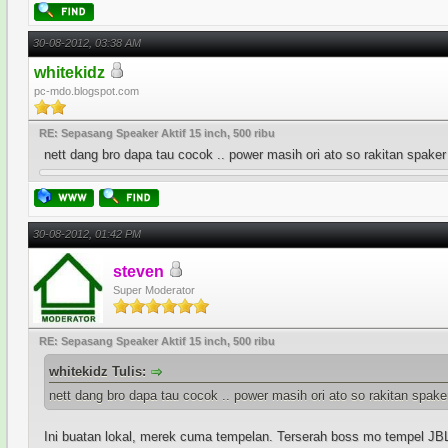
30-08-2012, 03:38 AM
whitekidz
pc-mdo.blogspot.com
RE: Sepasang Speaker Aktif 15 inch, 500 ribu
nett dang bro dapa tau cocok .. power masih ori ato so rakitan spake
30-08-2012, 01:42 PM
steven
Super Moderator
RE: Sepasang Speaker Aktif 15 inch, 500 ribu
whitekidz Tulis:
nett dang bro dapa tau cocok .. power masih ori ato so rakitan spak
Ini buatan lokal, merek cuma tempelan. Terserah boss mo tempel JBL a