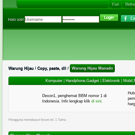
Cari
Daftar
Halo sob!
Warung Hijau
/
Copy, paste, dll
/
Warung Hijau Manado
Komputer
|
Handphone,Gadget
|
Elektronik
|
Mobil,
Hub
Dexon1, penghemat BBM nomor 1 di
pema
Indonesia. Info lengkap klik
di sini.
har
Pengguna menelusuri forum ini: 1 Tamu