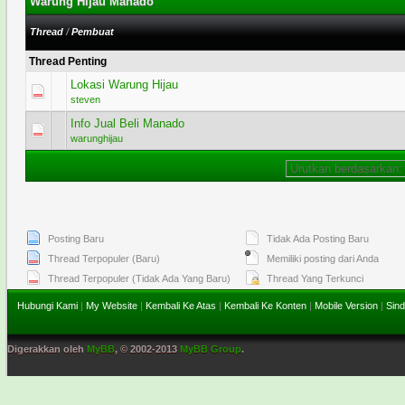
Warung Hijau Manado
Thread
/
Pembuat
Thread Penting
Lokasi Warung Hijau
1 Voting - 5 dari 5 secara Rata-rata
1
2
3
4
5
steven
Info Jual Beli Manado
2 Voting - 1.5 dari 5 secara Rata-rata
1
2
3
4
5
warunghijau
Posting Baru
Tidak Ada Posting Baru
Thread Terpopuler (Baru)
Memiliki posting dari Anda
Thread Terpopuler (Tidak Ada Yang Baru)
Thread Yang Terkunci
Hubungi Kami
|
My Website
|
Kembali Ke Atas
|
Kembali Ke Konten
|
Mobile Version
|
Sind
Digerakkan oleh
MyBB
, © 2002-2013
MyBB Group
.