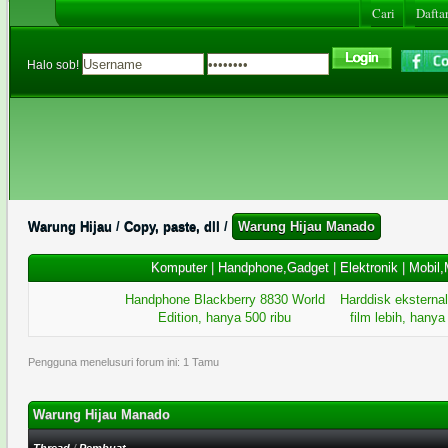
Cari
Daftar
Halo sob!
Warung Hijau
/
Copy, paste, dll
/
Warung Hijau Manado
Komputer
|
Handphone,Gadget
|
Elektronik
|
Mobil,
Handphone Blackberry 8830 World
Harddisk eksternal
Edition, hanya 500 ribu
film lebih, hanya 
Pengguna menelusuri forum ini: 1 Tamu
Warung Hijau Manado