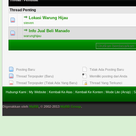
Thread
/
Pembuat
Thread Penting
Lokasi Warung Hijau
1 Voting - 5 dari 5 secara Rata-rata
1
2
3
4
5
steven
Info Jual Beli Manado
2 Voting - 1.5 dari 5 secara Rata-rata
1
2
3
4
5
warunghijau
Posting Baru
Tidak Ada Posting Baru
Thread Terpopuler (Baru)
Memiliki posting dari Anda
Thread Terpopuler (Tidak Ada Yang Baru)
Thread Yang Terkunci
Hubungi Kami
|
My Website
|
Kembali Ke Atas
|
Kembali Ke Konten
|
Mode Lite (Arsip)
|
S
Digerakkan oleh
MyBB
, © 2002-2013
MyBB Group
.