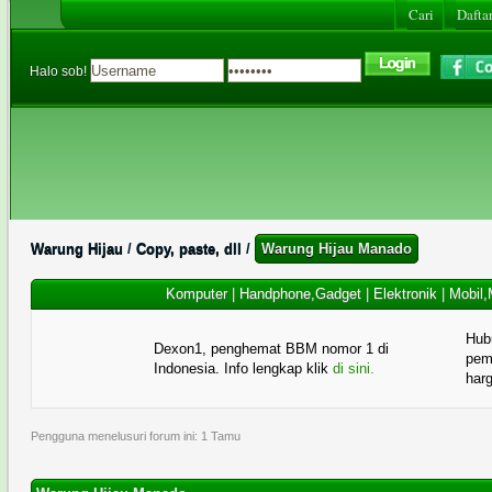
Cari
Daftar
Halo sob!
Warung Hijau
/
Copy, paste, dll
/
Warung Hijau Manado
Komputer
|
Handphone,Gadget
|
Elektronik
|
Mobil,
Hub
Dexon1, penghemat BBM nomor 1 di
pema
Indonesia. Info lengkap klik
di sini.
har
Pengguna menelusuri forum ini: 1 Tamu