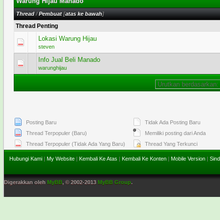
Warung Hijau Manado
Thread
/
Pembuat
[
atas ke bawah
]
Thread Penting
Lokasi Warung Hijau
1 Voting - 5 dari 5 secara Rata-rata
1
2
3
4
5
steven
Info Jual Beli Manado
2 Voting - 1.5 dari 5 secara Rata-rata
1
2
3
4
5
warunghijau
Posting Baru
Tidak Ada Posting Baru
Thread Terpopuler (Baru)
Memiliki posting dari Anda
Thread Terpopuler (Tidak Ada Yang Baru)
Thread Yang Terkunci
Hubungi Kami
|
My Website
|
Kembali Ke Atas
|
Kembali Ke Konten
|
Mobile Version
|
Sind
Digerakkan oleh
MyBB
, © 2002-2013
MyBB Group
.