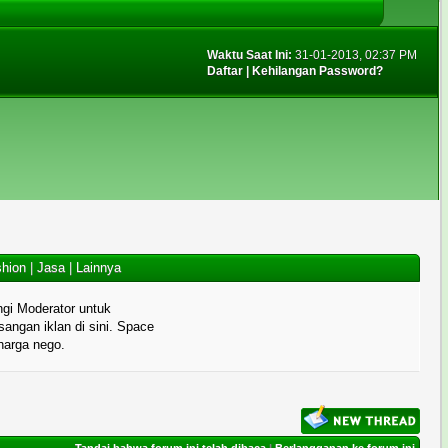
Waktu Saat Ini:
31-01-2013, 02:37 PM
Daftar
|
Kehilangan Password?
hion
|
Jasa
|
Lainnya
gi Moderator untuk
angan iklan di sini. Space
 harga nego.