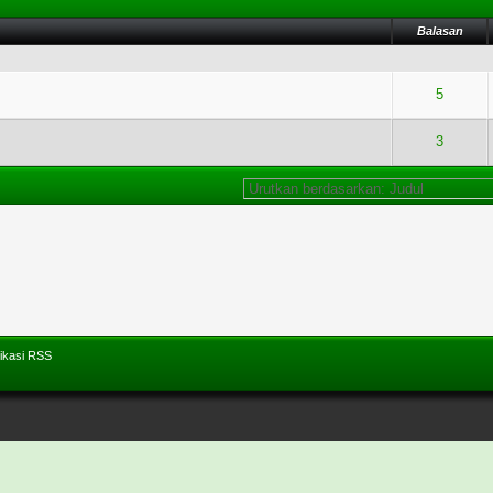
Balasan
- 1.5 dari 5 secara Rata-rata
1
2
3
4
5
5
ting - 5 dari 5 secara Rata-rata
1
2
3
4
5
3
ikasi RSS