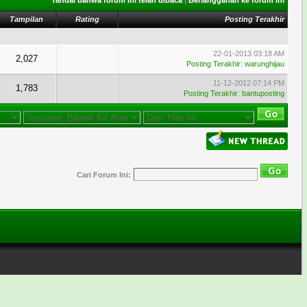
Tandai bahwa forum ini telah dibaca
|
Berlangganan ke forum ini
Tampilan
Rating
Posting Terakhir
22-01-2013 03:18 AM
2,027
Posting Terakhir
:
warunghijau
11-12-2012 07:14 PM
1,783
Posting Terakhir
:
bantuposting
Cari Forum Ini: