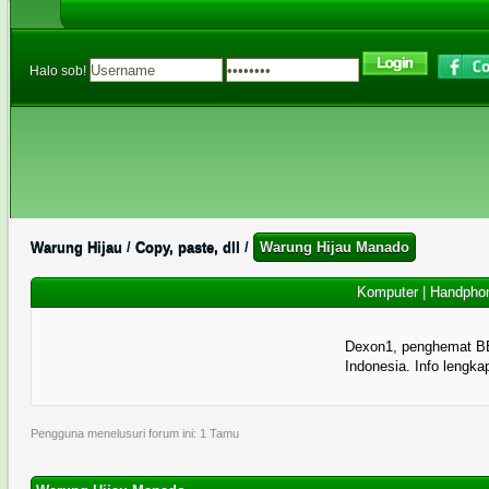
Halo sob!
Warung Hijau
/
Copy, paste, dll
/
Warung Hijau Manado
Komputer
|
Handpho
Dexon1, penghemat B
Indonesia. Info lengka
Pengguna menelusuri forum ini: 1 Tamu