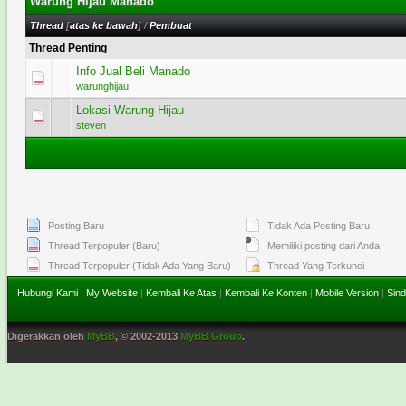
Warung Hijau Manado
Thread
[
atas ke bawah
]
/
Pembuat
Thread Penting
Info Jual Beli Manado
2 Voting 
warunghijau
Lokasi Warung Hijau
1 Vo
steven
Posting Baru
Tidak Ada Posting Baru
Thread Terpopuler (Baru)
Memiliki posting dari Anda
Thread Terpopuler (Tidak Ada Yang Baru)
Thread Yang Terkunci
Hubungi Kami
|
My Website
|
Kembali Ke Atas
|
Kembali Ke Konten
|
Mobile Version
|
Sind
Digerakkan oleh
MyBB
, © 2002-2013
MyBB Group
.