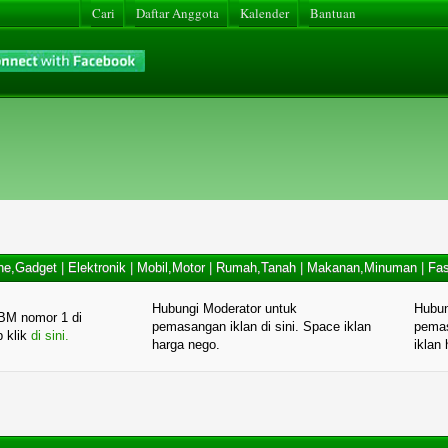
Cari
Daftar Anggota
Kalender
Bantuan
ne,Gadget
|
Elektronik
|
Mobil,Motor
|
Rumah,Tanah
|
Makanan,Minuman
|
Fas
Hubungi Moderator untuk
Hubun
BM nomor 1 di
pemasangan iklan di sini. Space iklan
pemas
p klik
di sini.
harga nego.
iklan