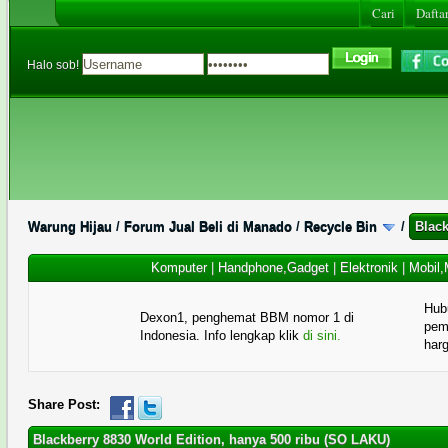
Cari
Daftar
Halo sob!
Warung Hijau
/
Forum Jual Beli di Manado
/
Recycle Bin
/
Black
Komputer
|
Handphone,Gadget
|
Elektronik
|
Mobil,
Hub
Dexon1, penghemat BBM nomor 1 di
pema
Indonesia. Info lengkap klik
di sini.
har
Share Post:
Blackberry 8830 World Edition, hanya 500 ribu (SO LAKU)