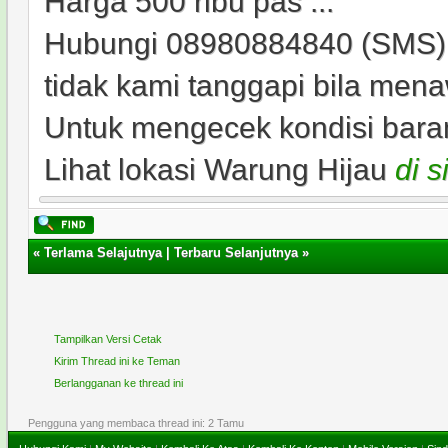
Harga 500 ribu pas ...
Hubungi 08980884840 (SMS).
tidak kami tanggapi bila men
Untuk mengecek kondisi baran
Lihat lokasi Warung Hijau
di s
«
Terlama Selajutnya
|
Terbaru Selanjutnya
»
Tampilkan Versi Cetak
Kirim Thread ini ke Teman
Berlangganan ke thread ini
Pengguna yang membaca thread ini: 2 Tamu