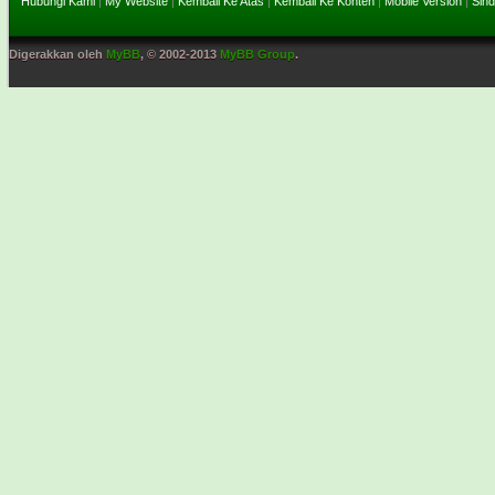
Hubungi Kami
|
My Website
|
Kembali Ke Atas
|
Kembali Ke Konten
|
Mobile Version
|
Sind
Digerakkan oleh
MyBB
, © 2002-2013
MyBB Group
.