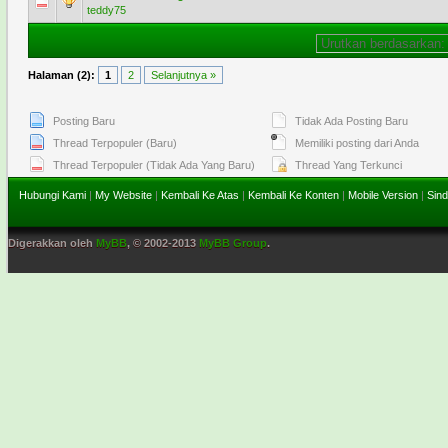
1 Voting - 5 dari 5 secara Rata-rata
1
2
3
4
5
teddy75
Halaman (2):
1
2
Selanjutnya »
Posting Baru
Tidak Ada Posting Baru
Thread Terpopuler (Baru)
Memiliki posting dari Anda
Thread Terpopuler (Tidak Ada Yang Baru)
Thread Yang Terkunci
Hubungi Kami
|
My Website
|
Kembali Ke Atas
|
Kembali Ke Konten
|
Mobile Version
|
Sind
Digerakkan oleh
MyBB
, © 2002-2013
MyBB Group
.