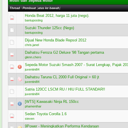
Mobil dan Sepeda Motor
Thread
/
Pembuat
[
atas ke bawah
]
Honda Beat 2012, harga 11 juta (nego).
0 Voting - 0 dari 5 secara Rata-rata
1
2
3
4
5
bantuposting
Suzuki Thunder 125cc (Nego)
0 Voting - 0 dari 5 secara Rata-rata
1
2
3
4
5
bantuposting
Dijual New Honda Blade Repsol 2012
1 Voting - 5 dari 5 secara Rata-rata
1
2
3
4
5
chris.janel
Daihatsu Feroza G2 Deluxe '98 Tangan pertama
0 Voting - 0 dari 5 secara Rata-rata
1
2
3
4
5
glenn.chero
Sepeda Motor Suzuki Smash 2007 - Surat Lengkap, Pajak 2017
1 Voting - 5 dari 5 secara Rata-rata
1
2
3
4
5
juventini84
Daihatsu Taruna CL 2000 Full Original > 60 jt
2 Voting - 3 dari 5 secara Rata-rata
1
2
3
4
5
juventini84
Satria 120CC LSCM RU / HIU FULL STANDAR!!
1 Voting - 5 dari 5 secara Rata-rata
1
2
3
4
5
juventini84
[WTS] Kawasaki Ninja RL 150cc
0 Voting - 0 dari 5 secara Rata-rata
1
2
3
4
5
phamenthar
Sedan Toyota Corolla 1.6
0 Voting - 0 dari 5 secara Rata-rata
1
2
3
4
5
steven
9Power - Meningkatkan Performa Kendaraan