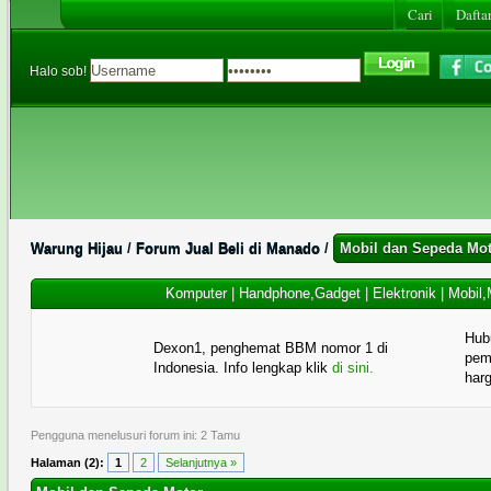
Cari
Daftar
Halo sob!
Warung Hijau
/
Forum Jual Beli di Manado
/
Mobil dan Sepeda Mo
Komputer
|
Handphone,Gadget
|
Elektronik
|
Mobil,
Hub
Dexon1, penghemat BBM nomor 1 di
pema
Indonesia. Info lengkap klik
di sini.
har
Pengguna menelusuri forum ini: 2 Tamu
Halaman (2):
1
2
Selanjutnya »