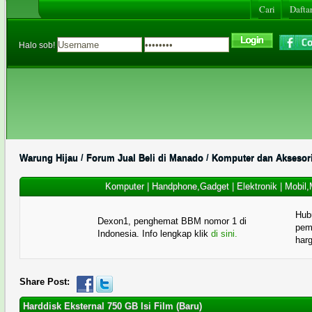
Cari
Daftar
Halo sob!
Warung Hijau
/
Forum Jual Beli di Manado
/
Komputer dan Aksesor
Komputer
|
Handphone,Gadget
|
Elektronik
|
Mobil,
Hub
Dexon1, penghemat BBM nomor 1 di
pema
Indonesia. Info lengkap klik
di sini.
har
Share Post:
Harddisk Eksternal 750 GB Isi Film (Baru)