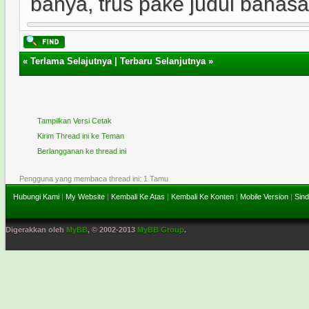
banya, trus pake judul bahasa I
«
Terlama Selajutnya
|
Terbaru Selanjutnya
»
Tampilkan Versi Cetak
Kirim Thread ini ke Teman
Berlangganan ke thread ini
Pengguna yang membaca thread ini: 1 Tamu
Hubungi Kami
|
My Website
|
Kembali Ke Atas
|
Kembali Ke Konten
|
Mobile Version
|
Sind
Digerakkan oleh
MyBB
, © 2002-2013
MyBB Group
.