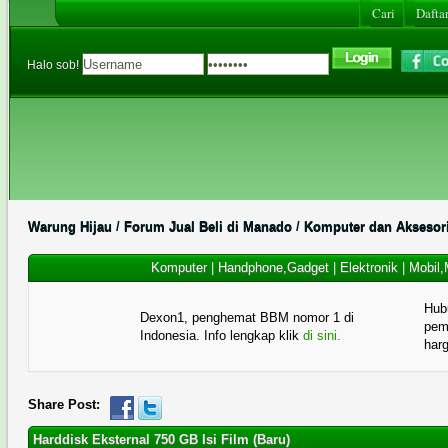
Cari
Daftar
Halo sob!
Warung Hijau
/
Forum Jual Beli di Manado
/
Komputer dan Aksesor
Komputer
|
Handphone,Gadget
|
Elektronik
|
Mobil,
Hub
Dexon1, penghemat BBM nomor 1 di
pema
Indonesia. Info lengkap klik
di sini.
har
Share Post:
Harddisk Eksternal 750 GB Isi Film (Baru)