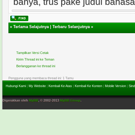
banya, trus pake judul bahasa I
«
Terlama Selajutnya
|
Terbaru Selanjutnya
»
Tampilkan Versi Cetak
Kirim Thread ini ke Teman
Berlangganan ke thread ini
Pengguna yang membaca thread ini: 1 Tamu
Hubungi Kami
|
My Website
|
Kembali Ke Atas
|
Kembali Ke Konten
|
Mobile Version
|
Sind
Digerakkan oleh
MyBB
, © 2002-2013
MyBB Group
.