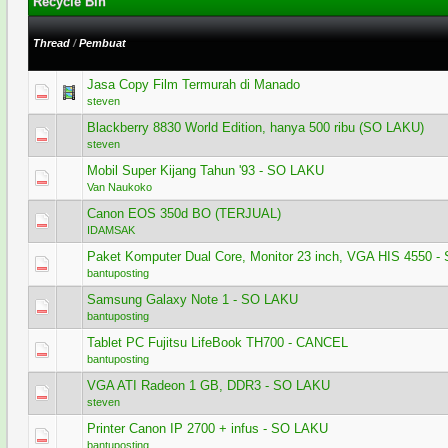
Recycle Bin
Thread
/
Pembuat
Jasa Copy Film Termurah di Manado
1 Voting - 5 dari 5 secara Rata-rata
1
2
3
4
5
steven
Blackberry 8830 World Edition, hanya 500 ribu (SO LAKU)
0 Voting - 0 dari 5 secara Rata-rata
1
2
3
4
5
steven
Mobil Super Kijang Tahun '93 - SO LAKU
0 Voting - 0 dari 5 secara Rata-rata
1
2
3
4
5
Van Naukoko
Canon EOS 350d BO (TERJUAL)
1 Voting - 5 dari 5 secara Rata-rata
1
2
3
4
5
IDAMSAK
Paket Komputer Dual Core, Monitor 23 inch, VGA HIS 4550 
0 Voting - 0 dari 5 secara Rata-rata
1
2
3
4
5
bantuposting
Samsung Galaxy Note 1 - SO LAKU
0 Voting - 0 dari 5 secara Rata-rata
1
2
3
4
5
bantuposting
Tablet PC Fujitsu LifeBook TH700 - CANCEL
0 Voting - 0 dari 5 secara Rata-rata
1
2
3
4
5
bantuposting
VGA ATI Radeon 1 GB, DDR3 - SO LAKU
0 Voting - 0 dari 5 secara Rata-rata
1
2
3
4
5
steven
Printer Canon IP 2700 + infus - SO LAKU
0 Voting - 0 dari 5 secara Rata-rata
1
2
3
4
5
bantuposting