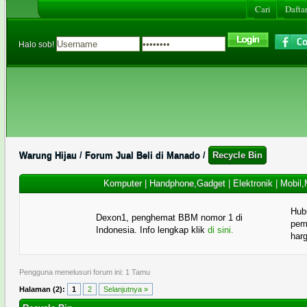
Cari
Daftar
Halo sob!
Warung Hijau
/
Forum Jual Beli di Manado
/
Recycle Bin
Komputer
|
Handphone,Gadget
|
Elektronik
|
Mobil,
Hub
Dexon1, penghemat BBM nomor 1 di
pema
Indonesia. Info lengkap klik
di sini.
har
Pengguna menelusuri forum ini: 1 Tamu
Halaman (2):
1
2
Selanjutnya »