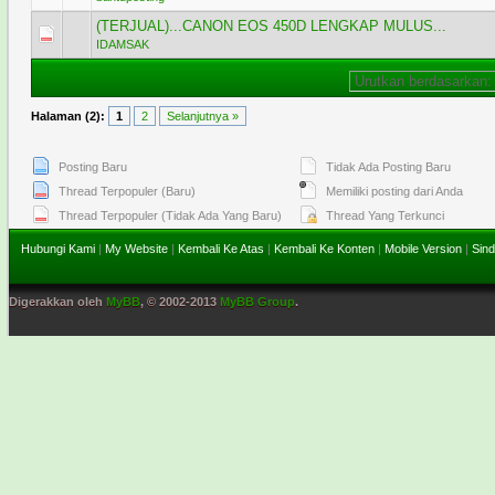
(TERJUAL)...CANON EOS 450D LENGKAP MULUS...
1 Voting - 5 dari 5 secara Rata-rata
1
2
3
4
5
IDAMSAK
Halaman (2):
1
2
Selanjutnya »
Posting Baru
Tidak Ada Posting Baru
Thread Terpopuler (Baru)
Memiliki posting dari Anda
Thread Terpopuler (Tidak Ada Yang Baru)
Thread Yang Terkunci
Hubungi Kami
|
My Website
|
Kembali Ke Atas
|
Kembali Ke Konten
|
Mobile Version
|
Sind
Digerakkan oleh
MyBB
, © 2002-2013
MyBB Group
.