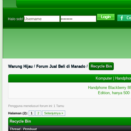
Halo sob!
Warung Hijau
/
Forum Jual Beli di Manado
/
Recycle Bin
Komputer
|
Handpho
Handphone Blackberry 8
Edition, hanya 500 
Pengguna menelusuri forum ini: 1 Tamu
Halaman (2):
1
2
Selanjutnya »
Recycle Bin
Thread
/
Pembuat