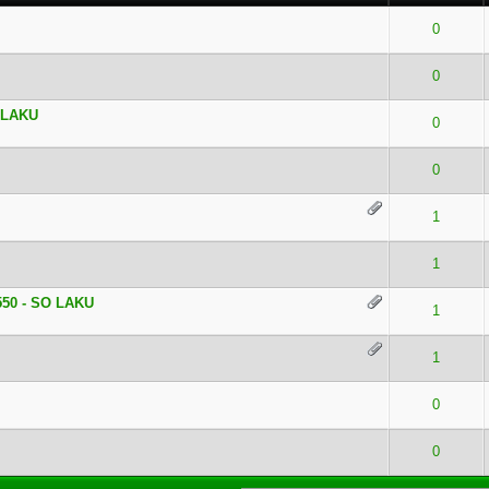
0 dari 5 secara Rata-rata
1
2
3
4
5
0
0 dari 5 secara Rata-rata
1
2
3
4
5
0
O LAKU
0 dari 5 secara Rata-rata
1
2
3
4
5
0
0 dari 5 secara Rata-rata
1
2
3
4
5
0
0 dari 5 secara Rata-rata
1
2
3
4
5
1
0 dari 5 secara Rata-rata
1
2
3
4
5
1
550 - SO LAKU
0 dari 5 secara Rata-rata
1
2
3
4
5
1
0 dari 5 secara Rata-rata
1
2
3
4
5
1
0 dari 5 secara Rata-rata
1
2
3
4
5
0
ting - 5 dari 5 secara Rata-rata
1
2
3
4
5
0