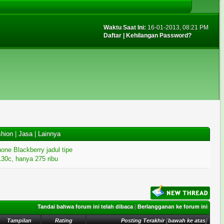
Waktu Saat Ini:
16-01-2013, 08:21 PM
Daftar
|
Kehilangan Password?
hion
|
Jasa
|
Lainnya
one Blackberry jadul tipe
30c, hanya 275 ribu
Tandai bahwa forum ini telah dibaca
|
Berlangganan ke forum ini
Tampilan
Rating
Posting Terakhir
[
bawah ke atas
]