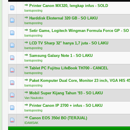
Printer Canon MX320, lengkap infus - SOLD
0 Voting - 
bantuposting
Harddisk Eksternal 320 GB - SO LAKU
0 Voting - 
bantuposting
Setir Game, Logitech Wingman Formula Force GP - S
0 Voting - 
bantuposting
LCD TV Sharp 32" hanya 1,7 juta - SO LAKU
0 Voting - 
bantuposting
Samsung Galaxy Note 1 - SO LAKU
0 Voting - 
bantuposting
Tablet PC Fujitsu LifeBook TH700 - CANCEL
0 Voting - 
bantuposting
Paket Komputer Dual Core, Monitor 23 inch, VGA HIS 4
0 Voting - 
bantuposting
Mobil Super Kijang Tahun '93 - SO LAKU
0 Voting - 
Van Naukoko
Printer Canon IP 2700 + infus - SO LAKU
0 Voting - 
bantuposting
Canon EOS 350d BO (TERJUAL)
1 Vo
IDAMSAK