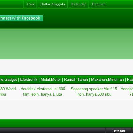
Cari
Daftar Anggota
Kalender
Bantuan
ne,Gadget
|
Elektronik
|
Mobil,Motor
|
Rumah,Tanah
|
Makanan,Minuman
|
Fas
830 World
Harddisk eksternal isi 600
Sepasang speaker Aktif 15
Handph
ribu
film lebih, hanya 1 juta
inch, hanya 500 ribu
71
Balasan