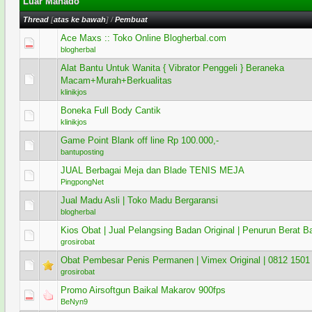
Luar Manado
Thread
[
atas ke bawah
]
/
Pembuat
Ace Maxs :: Toko Online Blogherbal.com
0 Voting - 0 dari 5 secara Rata-rata
1
2
3
4
5
blogherbal
Alat Bantu Untuk Wanita { Vibrator Penggeli } Beraneka
1 Voting - 5 dari 5 secara Rata-rata
1
2
3
4
5
Macam+Murah+Berkualitas
klinikjos
Boneka Full Body Cantik
1 Voting - 5 dari 5 secara Rata-rata
1
2
3
4
5
klinikjos
Game Point Blank off line Rp 100.000,-
0 Voting - 0 dari 5 secara Rata-rata
1
2
3
4
5
bantuposting
JUAL Berbagai Meja dan Blade TENIS MEJA
1 Voting - 5 dari 5 secara Rata-rata
1
2
3
4
5
PingpongNet
Jual Madu Asli | Toko Madu Bergaransi
0 Voting - 0 dari 5 secara Rata-rata
1
2
3
4
5
blogherbal
Kios Obat | Jual Pelangsing Badan Original | Penurun Berat B
1 Voting - 5 dari 5 secara Rata-rata
1
2
3
4
5
grosirobat
Obat Pembesar Penis Permanen | Vimex Original | 0812 1501
1 Voting - 4 dari 5 secara Rata-rata
1
2
3
4
5
grosirobat
Promo Airsoftgun Baikal Makarov 900fps
0 Voting - 0 dari 5 secara Rata-rata
1
2
3
4
5
BeNyn9