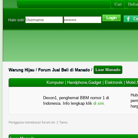
Cari
Daftar
Halo sob!
Warung Hijau
/
Forum Jual Beli di Manado
/
Luar Manado
Komputer
|
Handphone,Gadget
|
Elektronik
|
Mobil,
Hub
Dexon1, penghemat BBM nomor 1 di
pema
Indonesia. Info lengkap klik
di sini.
har
Pengguna menelusuri forum ini: 1 Tamu