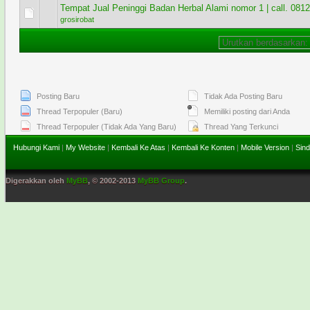
Tempat Jual Peninggi Badan Herbal Alami nomor 1 | call. 081
1 Voting - 4 dari 5 secara Rata-rata
1
2
3
4
5
grosirobat
Posting Baru
Tidak Ada Posting Baru
Thread Terpopuler (Baru)
Memiliki posting dari Anda
Thread Terpopuler (Tidak Ada Yang Baru)
Thread Yang Terkunci
Hubungi Kami
|
My Website
|
Kembali Ke Atas
|
Kembali Ke Konten
|
Mobile Version
|
Sind
Digerakkan oleh
MyBB
, © 2002-2013
MyBB Group
.