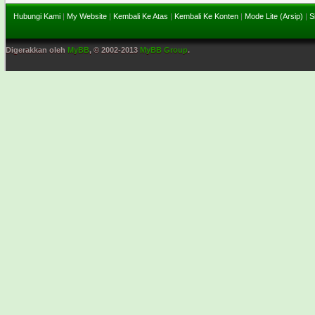
Hubungi Kami
|
My Website
|
Kembali Ke Atas
|
Kembali Ke Konten
|
Mode Lite (Arsip)
|
S
Digerakkan oleh
MyBB
, © 2002-2013
MyBB Group
.