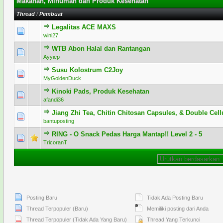
Makanan, Minuman dan Produk Kesehatan
Thread
/
Pembuat
Legalitas ACE MAXS
0 Voting - 0 dari 5 secara Rata-rata
1
2
3
4
5
wini27
WTB Abon Halal dan Rantangan
1 Voting - 5 dari 5 secara Rata-rata
1
2
3
4
5
Ayyiep
Susu Kolostrum C2Joy
0 Voting - 0 dari 5 secara Rata-rata
1
2
3
4
5
MyGoldenDuck
Kinoki Pads, Produk Kesehatan
0 Voting - 0 dari 5 secara Rata-rata
1
2
3
4
5
afandi36
Jiang Zhi Tea, Chitin Chitosan Capsules, & Double Cell
0 Voting - 0 dari 5 secara Rata-rata
1
2
3
4
5
bantuposting
RING - O Snack Pedas Harga Mantap!! Level 2 - 5
1 Voting - 5 dari 5 secara Rata-rata
1
2
3
4
5
TricoranT
Posting Baru
Tidak Ada Posting Baru
Thread Terpopuler (Baru)
Memiliki posting dari Anda
Thread Terpopuler (Tidak Ada Yang Baru)
Thread Yang Terkunci