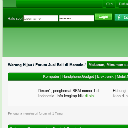
Cari
Daftar
Halo sob!
Warung Hijau
/
Forum Jual Beli di Manado
/
Makanan, Minuman da
Komputer
|
Handphone,Gadget
|
Elektronik
|
Mobil,
Dexon1, penghemat BBM nomor 1 di
Hubungi 
Indonesia. Info lengkap klik
di sini.
iklan di 
Pengguna menelusuri forum ini: 1 Tamu